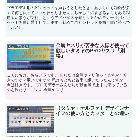
プラモデル用のピンセットを買おうとしたとき、あまりにも種類が多
くて何を買っていいかわかりません。しかし「細すぎるよりもある程
度太いほうが便利」というアドバイスを知りタミヤのデカール用ピン
セットを買い愛用しています。初めてのピンセットを買う前に読んで
ください。
金属ヤスリが苦手な人ほど使って
組立・工作道具
欲しいタミヤのPROヤスリ「別
格」
こんにちは、おらプラです。 あなたは金属ヤスリ使ってますか？好
きですか？嫌いですか？ 私はもともと苦手で嫌いだったんですが、
今は好きです。 プロモデラーさんたちが動画等で上手に使っている
のを観たり、 「いい金属ヤスリ...
【タミヤ・オルファ】デザインナ
組立・工作道具
イフの使い方とカッターとの違い