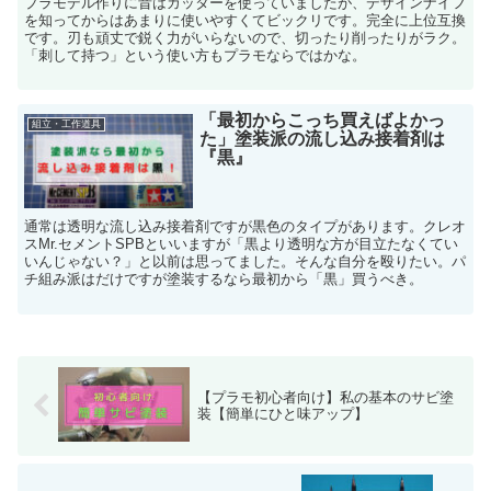
プラモデル作りに昔はカッターを使っていましたが、デザインナイフ
を知ってからはあまりに使いやすくてビックリです。完全に上位互換
です。刃も頑丈で鋭く力がいらないので、切ったり削ったりがラク。
「刺して持つ」という使い方もプラモならではかな。
「最初からこっち買えばよかっ
組立・工作道具
た」塗装派の流し込み接着剤は
『黒』
通常は透明な流し込み接着剤ですが黒色のタイプがあります。クレオ
スMr.セメントSPBといいますが「黒より透明な方が目立たなくてい
いんじゃない？」と以前は思ってました。そんな自分を殴りたい。パ
チ組み派はだけですが塗装するなら最初から「黒」買うべき。
【プラモ初心者向け】私の基本のサビ塗
装【簡単にひと味アップ】