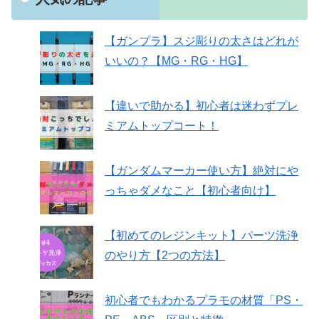
【ガンプラ】スジ彫りの太さはどれが
いいの？【MG・RG・HG】
【違いで助かる】初心者は迷わずプレ
ミアムトップコート！
【ガンダムマーカー使い方】絶対にや
っちゃダメなこと【初心者向け】
【初めてのレジンキット】パーツ洗浄
のやり方【2つの方法】
初心者でもわかるプラモの材質「PS・