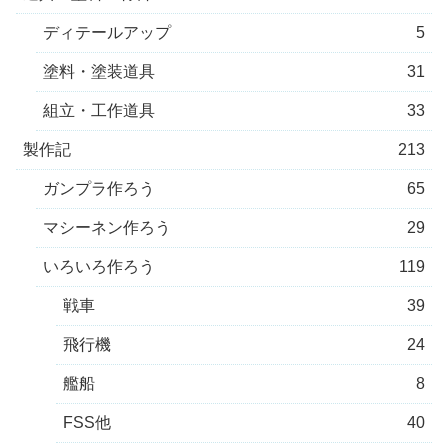
ディテールアップ
5
塗料・塗装道具
31
組立・工作道具
33
製作記
213
ガンプラ作ろう
65
マシーネン作ろう
29
いろいろ作ろう
119
戦車
39
飛行機
24
艦船
8
FSS他
40