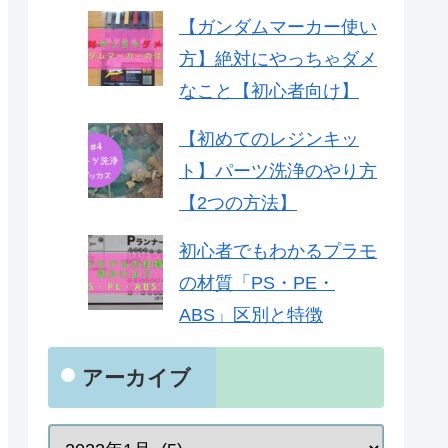
【ガンダムマーカー使い
方】絶対にやっちゃダメ
なこと【初心者向け】
【初めてのレジンキッ
ト】パーツ洗浄のやり方
【2つの方法】
初心者でもわかるプラモ
の材質「PS・PE・
ABS」区別と特徴
アーカイブ