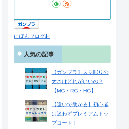
にほんブログ村
人気の記事
【ガンプラ】スジ彫りの
太さはどれがいいの？
【MG・RG・HG】
【違いで助かる】初心者
は迷わずプレミアムトッ
プコート！