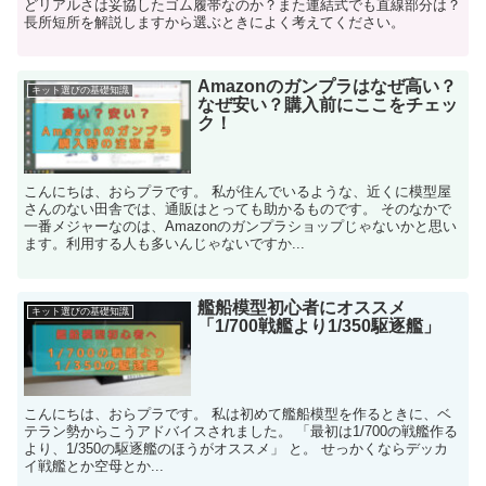
どリアルさは妥協したゴム履帯なのか？また連結式でも直線部分は？
長所短所を解説しますから選ぶときによく考えてください。
Amazonのガンプラはなぜ高い？
キット選びの基礎知識
なぜ安い？購入前にここをチェッ
ク！
こんにちは、おらプラです。 私が住んでいるような、近くに模型屋
さんのない田舎では、通販はとっても助かるものです。 そのなかで
一番メジャーなのは、Amazonのガンプラショップじゃないかと思い
ます。利用する人も多いんじゃないですか...
艦船模型初心者にオススメ
キット選びの基礎知識
「1/700戦艦より1/350駆逐艦」
こんにちは、おらプラです。 私は初めて艦船模型を作るときに、ベ
テラン勢からこうアドバイスされました。 「最初は1/700の戦艦作る
より、1/350の駆逐艦のほうがオススメ」 と。 せっかくならデッカ
イ戦艦とか空母とか...