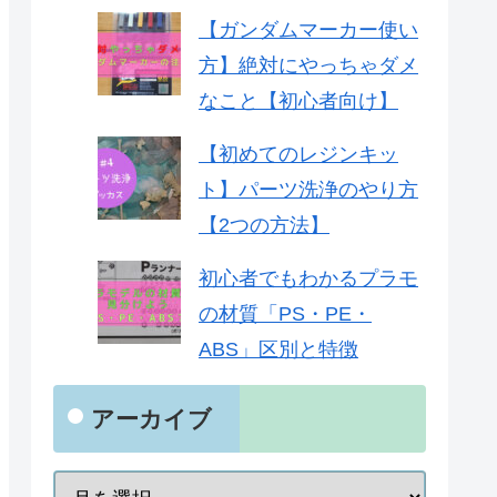
【ガンダムマーカー使い
方】絶対にやっちゃダメ
なこと【初心者向け】
【初めてのレジンキッ
ト】パーツ洗浄のやり方
【2つの方法】
初心者でもわかるプラモ
の材質「PS・PE・
ABS」区別と特徴
アーカイブ