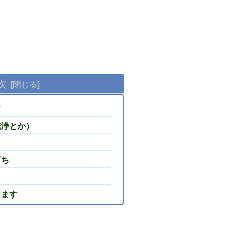
次
て
洗浄とか）
打ち
きます