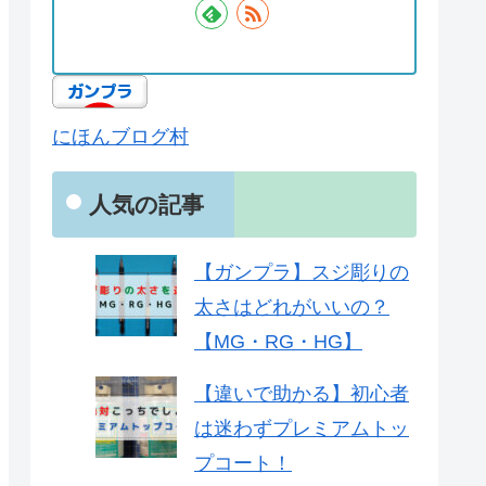
にほんブログ村
人気の記事
【ガンプラ】スジ彫りの
太さはどれがいいの？
【MG・RG・HG】
【違いで助かる】初心者
は迷わずプレミアムトッ
プコート！