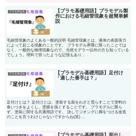
【プラモ基礎用語】プラモデル製
プラモ用語集
作における毛細管現象を超簡単解
説
毛細管現象のよくある一般的説明 毛細管現象とは、液体の表面張力
によって起こる現象のことです。 プラモデル界隈に限ったことでは
なく、一般的な物理現象なので、当然モデラー以外の方も知っている
でしょう。理科で習ったような記憶もあり...
【プラモデル基礎用語】足付け
プラモ用語集
「適した番手は？」
足付けとは？ 足付けとは、塗装する面をわざと荒らすことで塗料の
食いつきをよくし、塗膜を強くすることです。 プラモデルに限ら
ず、塗装に関する共通用語です。 決してジオングに脚をつける改造
のことを言うわけじゃないですからね(笑) ...
【プラモデル基礎用語】面出し
プラモ用語集