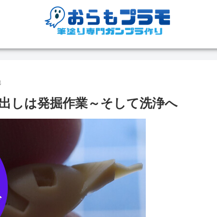
他
ツ切出しは発掘作業～そして洗浄へ