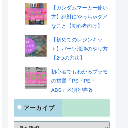
【ガンダムマーカー使い
方】絶対にやっちゃダメ
なこと【初心者向け】
【初めてのレジンキッ
ト】パーツ洗浄のやり方
【2つの方法】
初心者でもわかるプラモ
の材質「PS・PE・
ABS」区別と特徴
アーカイブ