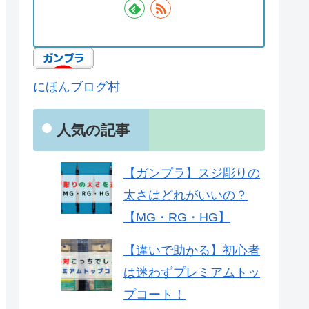
にほんブログ村
人気の記事
【ガンプラ】スジ彫りの
太さはどれがいいの？
【MG・RG・HG】
【違いで助かる】初心者
は迷わずプレミアムトッ
プコート！