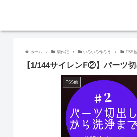
ホーム
製作記
いろいろ作ろう
FSS
【1/144サイレンF②】パー
FSS他