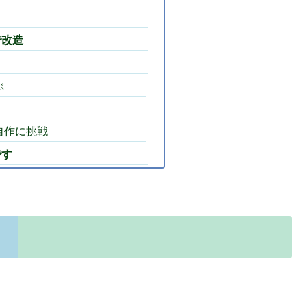
で改造
ぶ
自作に挑戦
です