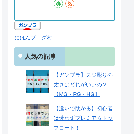
にほんブログ村
人気の記事
【ガンプラ】スジ彫りの
太さはどれがいいの？
【MG・RG・HG】
【違いで助かる】初心者
は迷わずプレミアムトッ
プコート！