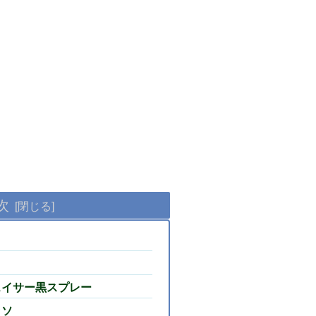
次
ェイサー黒スプレー
ッソ