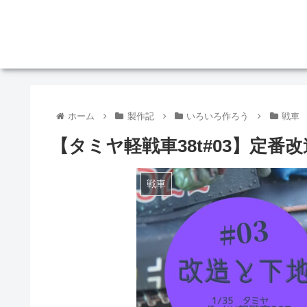
ホーム
製作記
いろいろ作ろう
戦車
【タミヤ軽戦車38t#03】定
戦車