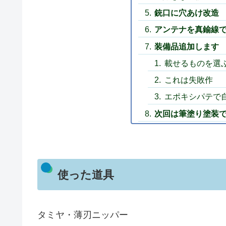
銃口に穴あけ改造
アンテナを真鍮線
装備品追加します
載せるものを選
これは失敗作
エポキシパテで
次回は筆塗り塗装
使った道具
タミヤ・薄刃ニッパー