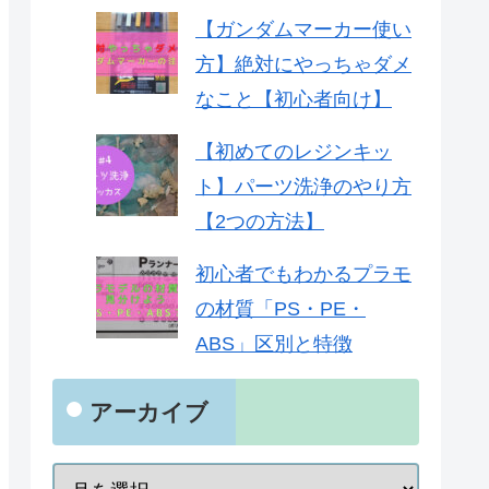
【ガンダムマーカー使い
方】絶対にやっちゃダメ
なこと【初心者向け】
【初めてのレジンキッ
ト】パーツ洗浄のやり方
【2つの方法】
初心者でもわかるプラモ
の材質「PS・PE・
ABS」区別と特徴
アーカイブ