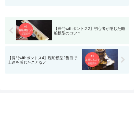
【長門withポントス2】初心者が感じた艦
船模型のコツ？
【長門withポントス4】艦船模型2隻目で
上達を感じたことなど