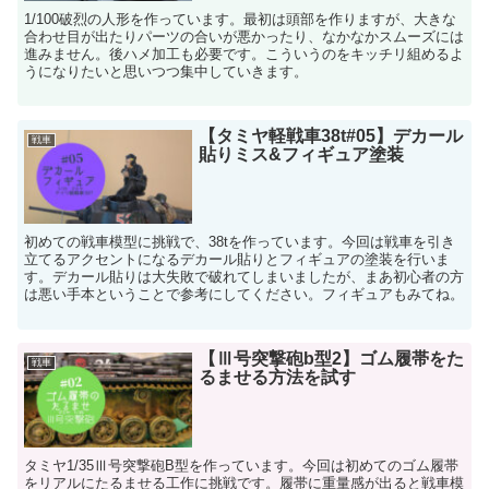
1/100破烈の人形を作っています。最初は頭部を作りますが、大きな
合わせ目が出たりパーツの合いが悪かったり、なかなかスムーズには
進みません。後ハメ加工も必要です。こういうのをキッチリ組めるよ
うになりたいと思いつつ集中していきます。
【タミヤ軽戦車38t#05】デカール
戦車
貼りミス&フィギュア塗装
初めての戦車模型に挑戦で、38tを作っています。今回は戦車を引き
立てるアクセントになるデカール貼りとフィギュアの塗装を行いま
す。デカール貼りは大失敗で破れてしまいましたが、まあ初心者の方
は悪い手本ということで参考にしてください。フィギュアもみてね。
【Ⅲ号突撃砲b型2】ゴム履帯をた
戦車
るませる方法を試す
タミヤ1/35Ⅲ号突撃砲B型を作っています。今回は初めてのゴム履帯
をリアルにたるませる工作に挑戦です。履帯に重量感が出ると戦車模