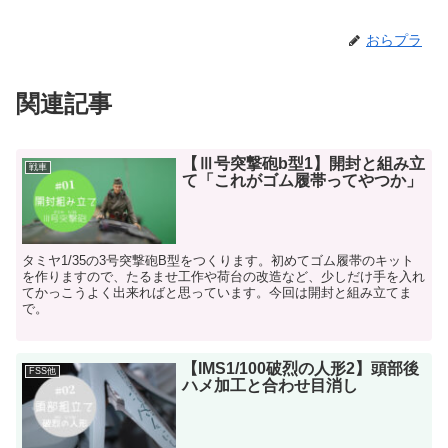
おらプラ
関連記事
【Ⅲ号突撃砲b型1】開封と組み立
戦車
て「これがゴム履帯ってやつか」
タミヤ1/35の3号突撃砲B型をつくります。初めてゴム履帯のキット
を作りますので、たるませ工作や荷台の改造など、少しだけ手を入れ
てかっこうよく出来ればと思っています。今回は開封と組み立てま
で。
【IMS1/100破烈の人形2】頭部後
FSS他
ハメ加工と合わせ目消し