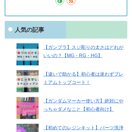
人気の記事
【ガンプラ】スジ彫りの太さはどれが
いいの？【MG・RG・HG】
【違いで助かる】初心者は迷わずプレ
ミアムトップコート！
【ガンダムマーカー使い方】絶対にや
っちゃダメなこと【初心者向け】
【初めてのレジンキット】パーツ洗浄