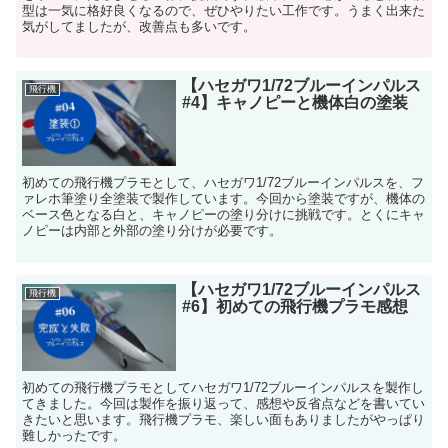
型は一気に格好良くなるので、ぜひやりたい工作です。うまく出来た
気がしてましたが、改善点も多いです。
【ハセガワ1/72ブルーインパルス
飛行機
#4】キャノピーと機体白の塗装
初めての飛行機プラモとして、ハセガワ1/72ブルーインパルスを、フ
ァレホ筆塗り全塗装で製作しています。今回から塗装ですが、機体の
ベース色となる白と、キャノピーの塗り分けに挑戦です。とくにキャ
ノピーは内部と外部の塗り分けが必要です。
【ハセガワ1/72ブルーインパルス
飛行機
#6】初めての飛行機プラモ感想
初めての飛行機プラモとしてハセガワ1/72ブルーインパルスを製作し
てきました。今回は製作を振り返って、感想や反省点などを書いてい
きたいと思います。飛行機プラモ、楽しい面もありましたがやっぱり
難しかったです。