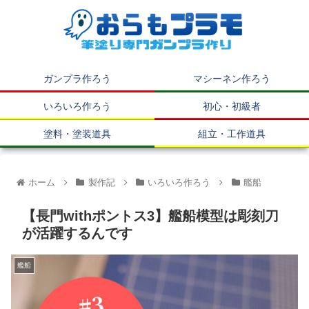
ガンプラ作ろう
マシーネン作ろう
いろいろ作ろう
初心・初級者
塗料・塗装道具
組立・工作道具
ホーム
製作記
いろいろ作ろう
艦船
【長門withポントス3】艦船模型は彫刻刀
が活躍するんです
艦船