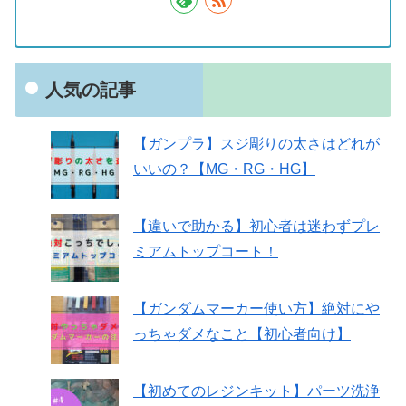
人気の記事
【ガンプラ】スジ彫りの太さはどれが
いいの？【MG・RG・HG】
【違いで助かる】初心者は迷わずプレ
ミアムトップコート！
【ガンダムマーカー使い方】絶対にや
っちゃダメなこと【初心者向け】
【初めてのレジンキット】パーツ洗浄